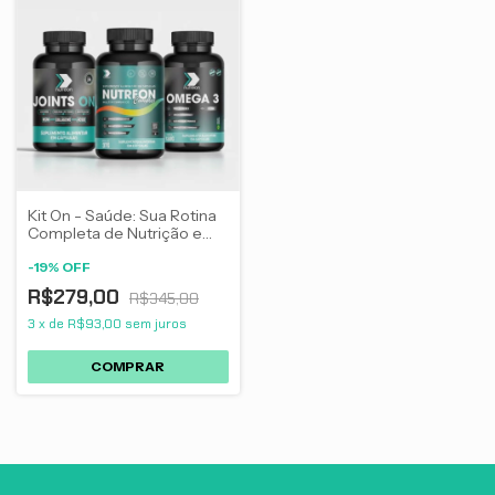
Kit On - Saúde: Sua Rotina
Completa de Nutrição e
Bem-Estar
-
19
%
OFF
R$279,00
R$345,00
3
x
de
R$93,00
sem juros