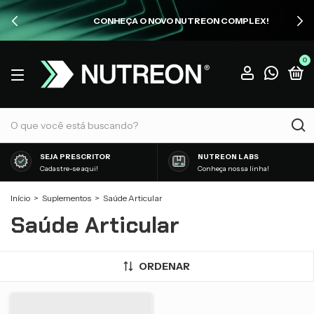
CONHEÇA O NOVO NUTREON COMPLEX!
0
SEJA PRESCRITOR
NUTREON LABS
Cadastre-se aqui!
Conheça nossa linha!
Início
>
Suplementos
>
Saúde Articular
Saúde Articular
ORDENAR