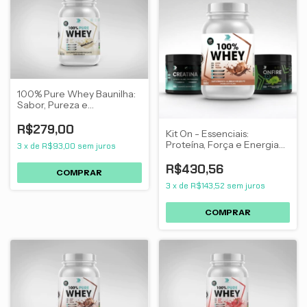
100% Pure Whey Baunilha:
Sabor, Pureza e
Performance para Seus
Treinos
R$279,00
Kit On - Essenciais:
Proteína, Força e Energia
3
x
de
R$93,00
sem juros
para Treino
R$430,56
3
x
de
R$143,52
sem juros