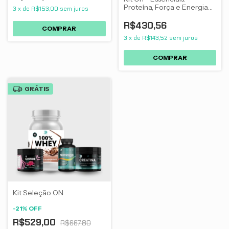
Proteína, Força e Energia
3
x
de
R$153,00
sem juros
para Treino
R$430,56
3
x
de
R$143,52
sem juros
GRÁTIS
Kit Seleção ON
-
21
%
OFF
R$529,00
R$667,80