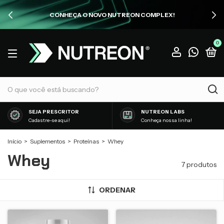
CONHEÇA O NOVO NUTREON COMPLEX!
0
SEJA PRESCRITOR
NUTREON LABS
Cadastre-se aqui!
Conheça nossa linha!
Início
>
Suplementos
>
Proteínas
>
Whey
Whey
7 produtos
ORDENAR