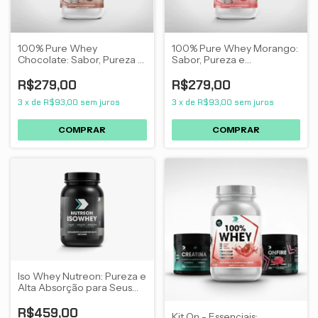
100% Pure Whey
100% Pure Whey Morango:
Chocolate: Sabor, Pureza e
Sabor, Pureza e
Performance para Seus
Performance para Seus
Treinos
Treinos
R$279,00
R$279,00
3
x
de
R$93,00
sem juros
3
x
de
R$93,00
sem juros
Iso Whey Nutreon: Pureza e
Alta Absorção para Seus
Músculos
R$459,00
Kit On - Essenciais: